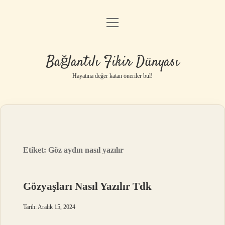
menüyü
Anasayfa
aç
Gizlilik Politikası
Bağlantılı Fikir Dünyası
Yasal Uyarı
Hayatına değer katan öneriler bul!
Hakkımızda
Etiket:
Göz aydın nasıl yazılır
Gözyaşları Nasıl Yazılır Tdk
Tarih: Aralık 15, 2024