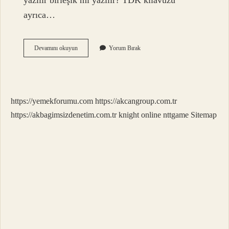
yazılır birleşik mi yazılır? TDK kılavuzu
ayrıca…
Gözyaşları
Devamını okuyun
Yorum Bırak
Nasıl
Yazılır
Tdk
https://yemekforumu.com
https://akcangroup.com.tr
https://akbagimsizdenetim.com.tr
knight online
nttgame
Sitemap