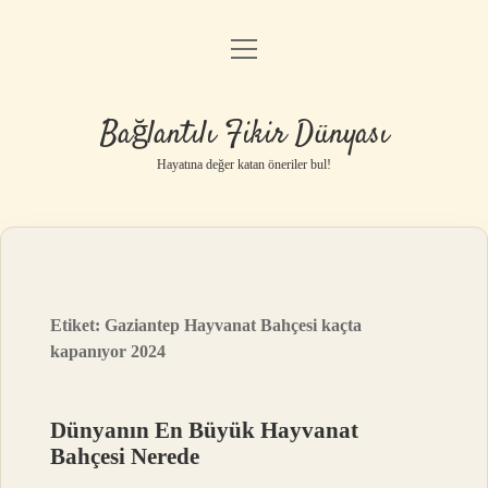
menüyü
Anasayfa
aç
Gizlilik Politikası
Bağlantılı Fikir Dünyası
Yasal Uyarı
Hayatına değer katan öneriler bul!
Hakkımızda
Etiket:
Gaziantep Hayvanat Bahçesi kaçta
kapanıyor 2024
Dünyanın En Büyük Hayvanat
Bahçesi Nerede