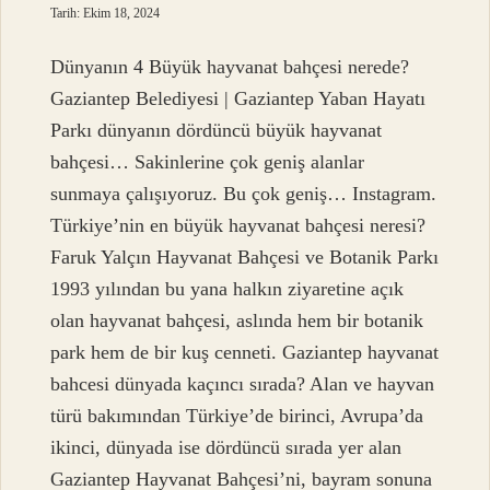
Tarih: Ekim 18, 2024
Dünyanın 4 Büyük hayvanat bahçesi nerede?
Gaziantep Belediyesi | Gaziantep Yaban Hayatı
Parkı dünyanın dördüncü büyük hayvanat
bahçesi… Sakinlerine çok geniş alanlar
sunmaya çalışıyoruz. Bu çok geniş… Instagram.
Türkiye’nin en büyük hayvanat bahçesi neresi?
Faruk Yalçın Hayvanat Bahçesi ve Botanik Parkı
1993 yılından bu yana halkın ziyaretine açık
olan hayvanat bahçesi, aslında hem bir botanik
park hem de bir kuş cenneti. Gaziantep hayvanat
bahcesi dünyada kaçıncı sırada? Alan ve hayvan
türü bakımından Türkiye’de birinci, Avrupa’da
ikinci, dünyada ise dördüncü sırada yer alan
Gaziantep Hayvanat Bahçesi’ni, bayram sonuna