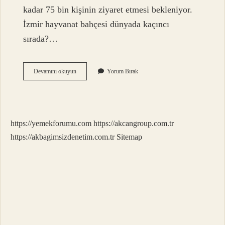
kadar 75 bin kişinin ziyaret etmesi bekleniyor.
İzmir hayvanat bahçesi dünyada kaçıncı
sırada?…
Dünyanın
Devamını okuyun
Yorum Bırak
En
Büyük
Hayvanat
Bahçesi
Nerede
https://yemekforumu.com
https://akcangroup.com.tr
https://akbagimsizdenetim.com.tr
Sitemap