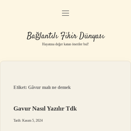
menüyü
Anasayfa
aç
Gizlilik Politikası
Bağlantılı Fikir Dünyası
Yasal Uyarı
Hayatına değer katan öneriler bul!
Hakkımızda
Etiket:
Gâvur malı ne demek
Gavur Nasıl Yazılır Tdk
Tarih: Kasım 5, 2024