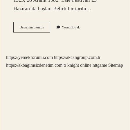
1923, 28 Aralık 1982. Lale Festivali 25
Haziran’da başlar. Belirli bir tarihi…
Gavur
Devamını okuyun
Yorum Bırak
Nasıl
Yazılır
Tdk
https://yemekforumu.com
https://akcangroup.com.tr
https://akbagimsizdenetim.com.tr
knight online
nttgame
Sitemap