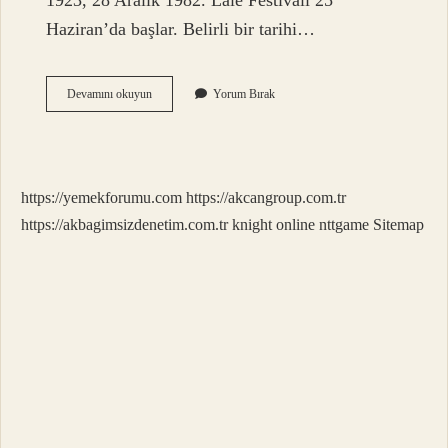
1923, 28 Aralık 1982. Lale Festivali 25
Haziran’da başlar. Belirli bir tarihi…
Gavur
Devamını okuyun
Yorum Bırak
Nasıl
Yazılır
Tdk
https://yemekforumu.com
https://akcangroup.com.tr
https://akbagimsizdenetim.com.tr
knight online
nttgame
Sitemap