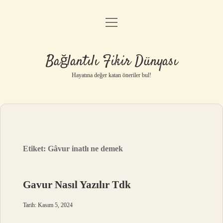
menüyü
Anasayfa
aç
Gizlilik Politikası
Bağlantılı Fikir Dünyası
Yasal Uyarı
Hayatına değer katan öneriler bul!
Hakkımızda
Etiket:
Gâvur inatlı ne demek
Gavur Nasıl Yazılır Tdk
Tarih: Kasım 5, 2024