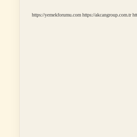
Kimyasal
Mı
https://yemekforumu.com
https://akcangroup.com.tr
ht