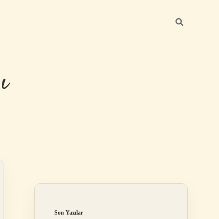
ı
Sidebar
betexper günce
Son Yazılar