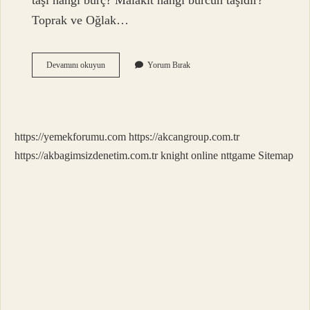
taşı hangi burç? Malakit hangi burcun taşıdır?
Toprak ve Oğlak…
Malahit
Devamını okuyun
Yorum Bırak
Taşı
Suya
Girer
Mi
https://yemekforumu.com
https://akcangroup.com.tr
https://akbagimsizdenetim.com.tr
knight online
nttgame
Sitemap