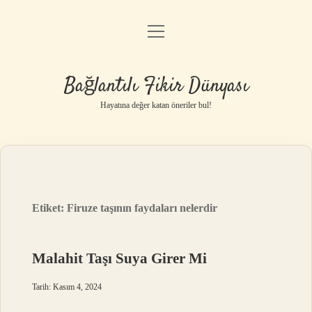
menüyü
Anasayfa
aç
Gizlilik Politikası
Bağlantılı Fikir Dünyası
Yasal Uyarı
Hayatına değer katan öneriler bul!
Hakkımızda
Etiket:
Firuze taşının faydaları nelerdir
Malahit Taşı Suya Girer Mi
Tarih: Kasım 4, 2024