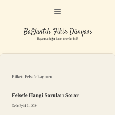
menüyü
Anasayfa
aç
Gizlilik Politikası
Bağlantılı Fikir Dünyası
Yasal Uyarı
Hayatına değer katan öneriler bul!
Hakkımızda
Etiket:
Felsefe kaç soru
Felsefe Hangi Soruları Sorar
Tarih: Eylül 21, 2024