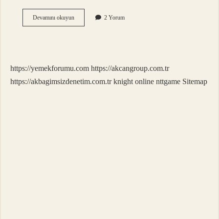
Felsefe
Devamını okuyun
2 Yorum
Hangi
Soruları
Sorar
https://yemekforumu.com
https://akcangroup.com.tr
https://akbagimsizdenetim.com.tr
knight online
nttgame
Sitemap