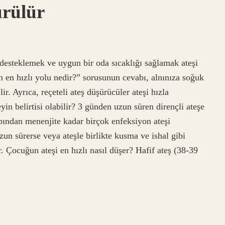
ürülür
ı desteklemek ve uygun bir oda sıcaklığı sağlamak ateşi
 en hızlı yolu nedir?” sorusunun cevabı, alnınıza soğuk
ir. Ayrıca, reçeteli ateş düşürücüler ateşi hızla
n belirtisi olabilir? 3 günden uzun süren dirençli ateşe
abından menenjite kadar birçok enfeksiyon ateşi
un sürerse veya ateşle birlikte kusma ve ishal gibi
r. Çocuğun ateşi en hızlı nasıl düşer? Hafif ateş (38-39