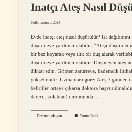
Inatçı Ateş Nasıl Düş
Tarih: Kasım 5, 2024
Evde inatçı ateş nasıl düşürülür? Isı dağılımın
düşürmeye yardımcı olabilir. “Ateşi düşürmenin
bir bez koyarak veya ılık bir duş alarak verilebil
düşürmeye yardımcı olabilir. Düşmeyen ateş neyi
dikkat edin. Gripten zatürreye, bademcik iltih
yükseltebilir. Uzmanlara göre; Ateş 3 günden uz
belirtiler ortaya çıkarsa doktora başvurulmalıdı
derece, kulaktan) durumunda…
Inatçı
Devamını okuyun
Yorum Bırak
Ateş
Nasıl
Düşürülür