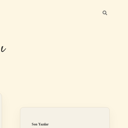
ı
Sidebar
betexper günc
Son Yazılar