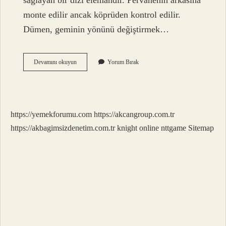
sağlayan bir dizi elemandır. Pervanenin arkasına
monte edilir ancak köprüden kontrol edilir.
Dümen, geminin yönünü değiştirmek…
Dümen
Devamını okuyun
Yorum Bırak
Ne
Demek
Din
https://yemekforumu.com
https://akcangroup.com.tr
https://akbagimsizdenetim.com.tr
knight online
nttgame
Sitemap