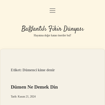
menüyü
Anasayfa
aç
Gizlilik Politikası
Bağlantılı Fikir Dünyası
Yasal Uyarı
Hayatına değer katan öneriler bul!
Hakkımızda
Etiket:
Dümenci kime denir
Dümen Ne Demek Din
Tarih: Kasım 21, 2024