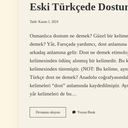
Eski Türkçede Dost
Tarih: Kasım 1, 2024
Osmanlıca dostum ne demek? Güzel bir kelime #e
demek? Yâr, Farsçada yardımcı, dost anlamına 
arkadaş anlamına gelir. Dost ne demek etimoloji? Farsça 
kelimesinden ödünç alınmış bir kelimedir. Bu 
kelimesinden türemiştir. (NOT: Bu kelime, aynı 
Türkçe dost ne demek? Anadolu coğrafyasındaki t
kelimeleri “dost” anlamında kaydedilmiştir. A
yâr kelimeleri de bu…
Eski
Devamını okuyun
Yorum Bırak
Türkçede
Dostum
Ne