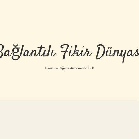
Bağlantılı Fikir Dünyas
Hayatına değer katan öneriler bul!