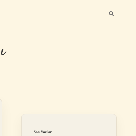
ı
Sidebar
betexper günce
Son Yazılar