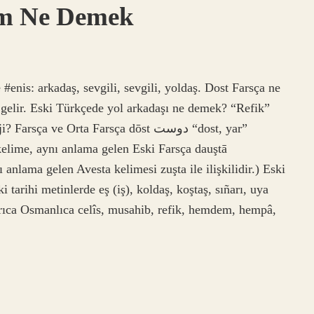
um Ne Demek
nis: arkadaş, sevgili, sevgili, yoldaş. Dost Farsça ne
gelir. Eski Türkçede yol arkadaşı ne demek? “Refik”
ve Orta Farsça dōst دوست “dost, yar”
kelime, aynı anlama gelen Eski Farsça dauştā
anlama gelen Avesta kelimesi zuşta ile ilişkilidir.) Eski
arihi metinlerde eş (iş), koldaş, koştaş, sıñarı, uya
yrıca Osmanlıca celîs, musahib, refik, hemdem, hempâ,