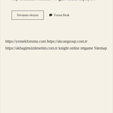
Doğumdan
Devamını okuyun
Yorum Bırak
Sonra
40
Gün
Neden
Önemli
https://yemekforumu.com
https://akcangroup.com.tr
https://akbagimsizdenetim.com.tr
knight online
nttgame
Sitemap