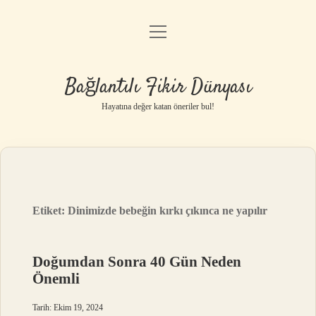
menüyü
Anasayfa
aç
Gizlilik Politikası
Bağlantılı Fikir Dünyası
Yasal Uyarı
Hayatına değer katan öneriler bul!
Hakkımızda
Etiket:
Dinimizde bebeğin kırkı çıkınca ne yapılır
Doğumdan Sonra 40 Gün Neden
Önemli
Tarih: Ekim 19, 2024