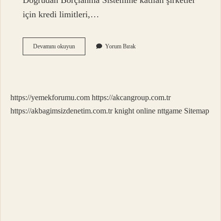
Doğrudan Borçlanma Sistemine katılan şirketler
için kredi limitleri,…
Dbs
Devamını okuyun
Yorum Bırak
Nakit
Kredi
Mi
https://yemekforumu.com
https://akcangroup.com.tr
https://akbagimsizdenetim.com.tr
knight online
nttgame
Sitemap