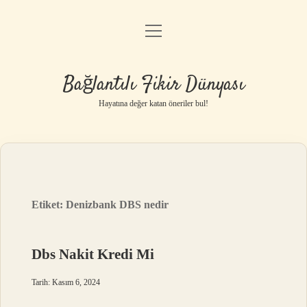
menüyü
Anasayfa
aç
Gizlilik Politikası
Bağlantılı Fikir Dünyası
Yasal Uyarı
Hayatına değer katan öneriler bul!
Hakkımızda
Etiket:
Denizbank DBS nedir
Dbs Nakit Kredi Mi
Tarih: Kasım 6, 2024