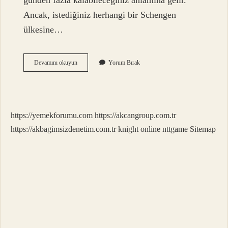
günden fazla kalabileceğiniz anlamına gelir.
Ancak, istediğiniz herhangi bir Schengen
ülkesine…
D
Devamını okuyun
Yorum Bırak
Tipi
Öğrenci
Vizesi
Nedir
https://yemekforumu.com
https://akcangroup.com.tr
https://akbagimsizdenetim.com.tr
knight online
nttgame
Sitemap