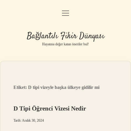
menüyü
Anasayfa
aç
Gizlilik Politikası
Bağlantılı Fikir Dünyası
Yasal Uyarı
Hayatına değer katan öneriler bul!
Hakkımızda
Etiket:
D tipi vizeyle başka ülkeye gidilir mi
D Tipi Öğrenci Vizesi Nedir
Tarih: Aralık 30, 2024