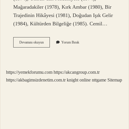
Mağaradakiler (1978), Kırk Ambar (1980), Bir
Trajedinin Hikâyesi (1981), Doğudan Işık Gelir
(1984), Kültürden Bilgeliğe (1985). Cemil…
Bu
Devamını okuyun
Yorum Bırak
Ülke
Ve
Mağaradakiler
Kimin
Eseri
https://yemekforumu.com
https://akcangroup.com.tr
https://akbagimsizdenetim.com.tr
knight online
nttgame
Sitemap