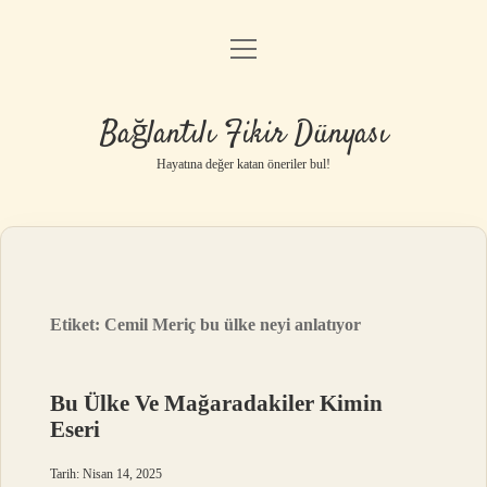
menüyü
Anasayfa
aç
Gizlilik Politikası
Bağlantılı Fikir Dünyası
Yasal Uyarı
Hayatına değer katan öneriler bul!
Hakkımızda
Etiket:
Cemil Meriç bu ülke neyi anlatıyor
Bu Ülke Ve Mağaradakiler Kimin
Eseri
Tarih: Nisan 14, 2025