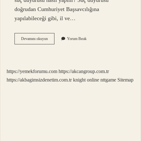
suç duyurusu nasıl yapılır? Suç duyurusu
doğrudan Cumhuriyet Başsavcılığına
yapılabileceği gibi, il ve…
Belediyeyi
Devamını okuyun
Yorum Bırak
Nereye
Şikayet
Edebilirim
https://yemekforumu.com
https://akcangroup.com.tr
https://akbagimsizdenetim.com.tr
knight online
nttgame
Sitemap