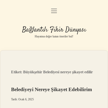
menüyü
Anasayfa
aç
Gizlilik Politikası
Bağlantılı Fikir Dünyası
Yasal Uyarı
Hayatına değer katan öneriler bul!
Hakkımızda
Etiket:
Büyükşehir Belediyesi nereye şikayet edilir
Belediyeyi Nereye Şikayet Edebilirim
Tarih: Ocak 6, 2025