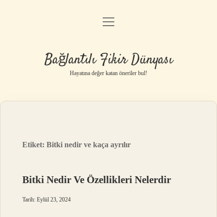
menüyü
Anasayfa
aç
Gizlilik Politikası
Bağlantılı Fikir Dünyası
Yasal Uyarı
Hayatına değer katan öneriler bul!
Hakkımızda
Etiket:
Bitki nedir ve kaça ayrılır
Bitki Nedir Ve Özellikleri Nelerdir
Tarih: Eylül 23, 2024