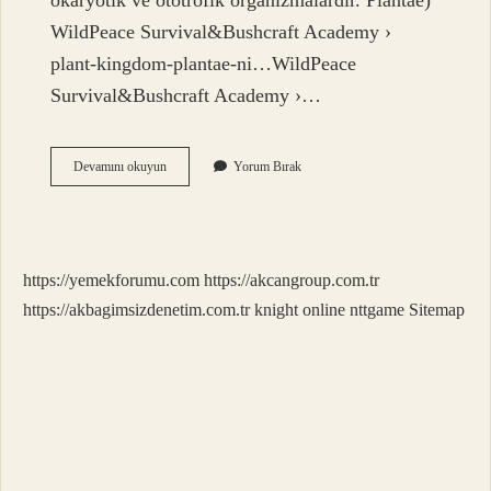
ökaryotik ve ototrofik organizmalardır. Plantae)
WildPeace Survival&Bushcraft Academy ›
plant-kingdom-plantae-ni…WildPeace
Survival&Bushcraft Academy ›…
Bitki
Devamını okuyun
Yorum Bırak
Nedir
Ve
Özellikleri
Nelerdir
https://yemekforumu.com
https://akcangroup.com.tr
https://akbagimsizdenetim.com.tr
knight online
nttgame
Sitemap