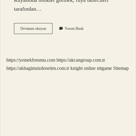
Rüyasında bisiklet görmek, rüya tabircileri
tarafından…
Beyaz
Devamını okuyun
Yorum Bırak
Bisiklet
Ne
Anlama
Gelir
https://yemekforumu.com
https://akcangroup.com.tr
https://akbagimsizdenetim.com.tr
knight online
nttgame
Sitemap