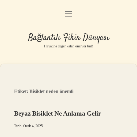
menüyü
Anasayfa
aç
Gizlilik Politikası
Bağlantılı Fikir Dünyası
Yasal Uyarı
Hayatına değer katan öneriler bul!
Hakkımızda
Etiket:
Bisiklet neden önemli
Beyaz Bisiklet Ne Anlama Gelir
Tarih: Ocak 4, 2025