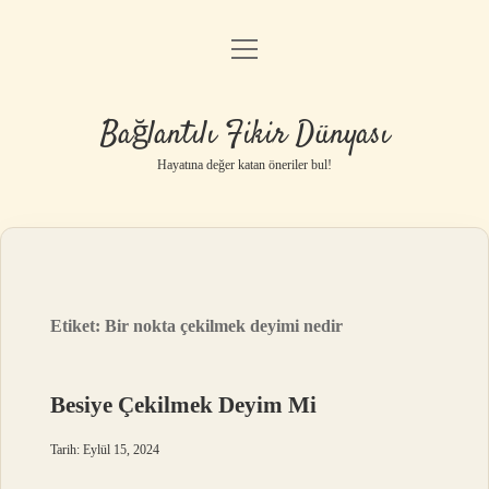
menüyü
Anasayfa
aç
Gizlilik Politikası
Bağlantılı Fikir Dünyası
Yasal Uyarı
Hayatına değer katan öneriler bul!
Hakkımızda
Etiket:
Bir nokta çekilmek deyimi nedir
Besiye Çekilmek Deyim Mi
Tarih: Eylül 15, 2024