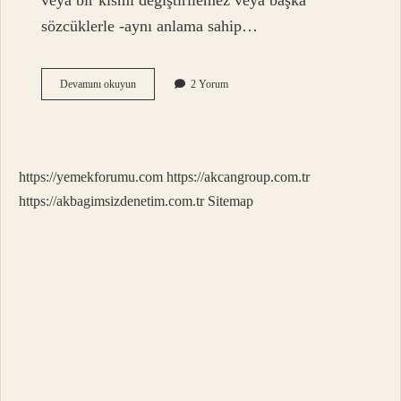
veya bir kısmı değiştirilemez veya başka
sözcüklerle -aynı anlama sahip…
Besiye
Devamını okuyun
2 Yorum
Çekilmek
Deyim
Mi
https://yemekforumu.com
https://akcangroup.com.tr
https://akbagimsizdenetim.com.tr
Sitemap