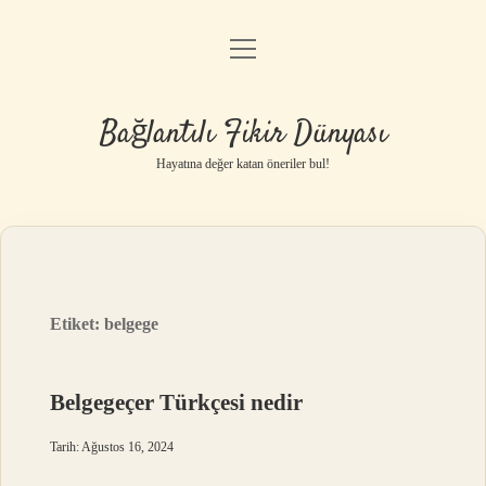
menüyü
Anasayfa
aç
Gizlilik Politikası
Bağlantılı Fikir Dünyası
Yasal Uyarı
Hayatına değer katan öneriler bul!
Hakkımızda
Etiket:
belgege
Belgegeçer Türkçesi nedir
Tarih: Ağustos 16, 2024