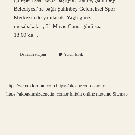
güreşleri saat kaçta başlıyor? Sahne, Şahinbey
Belediyesi’ne bağlı Şahinbey Geleneksel Spor
Merkezi’nde yapılacak. Yağlı güreş
müsabakaları, 31 Mayıs Cuma günü saat
18:00’da…
Şahinbey
Devamını okuyun
Yorum Bırak
Güreşleri
Nerede
https://yemekforumu.com
https://akcangroup.com.tr
https://akbagimsizdenetim.com.tr
knight online
nttgame
Sitemap