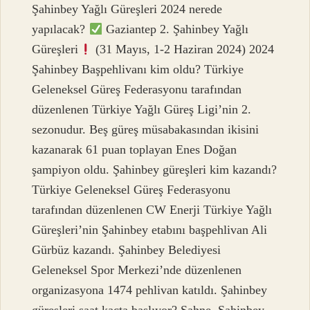
Şahinbey Yağlı Güreşleri 2024 nerede
yapılacak?
Gaziantep 2. Şahinbey Yağlı
Güreşleri
(31 Mayıs, 1-2 Haziran 2024) 2024
Şahinbey Başpehlivanı kim oldu? Türkiye
Geleneksel Güreş Federasyonu tarafından
düzenlenen Türkiye Yağlı Güreş Ligi’nin 2.
sezonudur. Beş güreş müsabakasından ikisini
kazanarak 61 puan toplayan Enes Doğan
şampiyon oldu. Şahinbey güreşleri kim kazandı?
Türkiye Geleneksel Güreş Federasyonu
tarafından düzenlenen CW Enerji Türkiye Yağlı
Güreşleri’nin Şahinbey etabını başpehlivan Ali
Gürbüz kazandı. Şahinbey Belediyesi
Geleneksel Spor Merkezi’nde düzenlenen
organizasyona 1474 pehlivan katıldı. Şahinbey