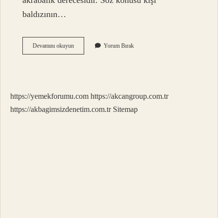
akrabalık derecesidir. Söz konusu kişi
baldızının…
Eniste
Devamını okuyun
Yorum Bırak
Ve
Baldız
Nedir
https://yemekforumu.com
https://akcangroup.com.tr
https://akbagimsizdenetim.com.tr
Sitemap