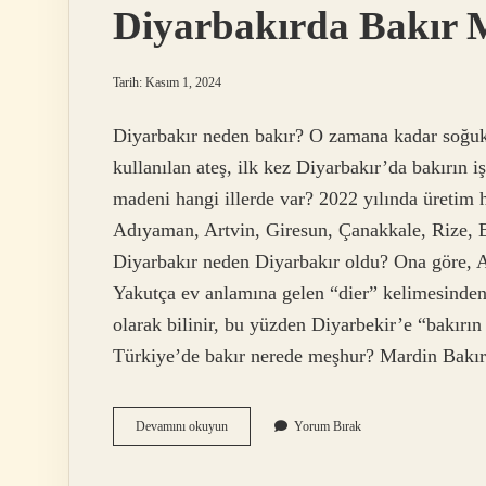
Diyarbakırda Bakır 
Tarih: Kasım 1, 2024
Diyarbakır neden bakır? O zamana kadar soğuk
kullanılan ateş, ilk kez Diyarbakır’da bakırın 
madeni hangi illerde var? 2022 yılında üretim h
Adıyaman, Artvin, Giresun, Çanakkale, Rize, El
Diyarbakır neden Diyarbakır oldu? Ona göre, A
Yakutça ev anlamına gelen “dier” kelimesinden
olarak bilinir, bu yüzden Diyarbekir’e “bakırı
Türkiye’de bakır nerede meşhur? Mardin Bakırc
Diyarbakırda
Devamını okuyun
Yorum Bırak
Bakır
Madeni
Var