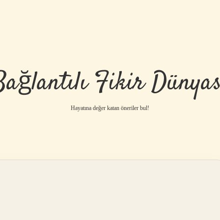
Bağlantılı Fikir Dünyas
Hayatına değer katan öneriler bul!