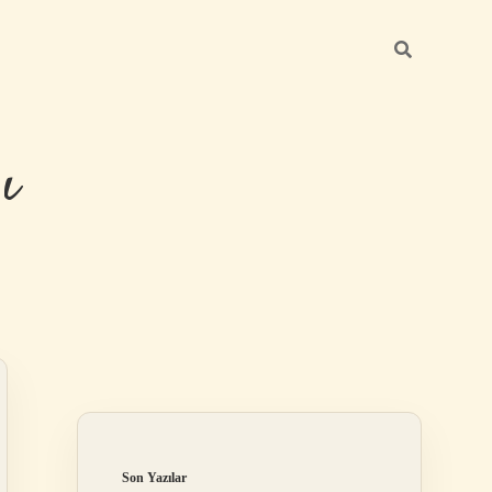
ı
Sidebar
betexper günc
Son Yazılar