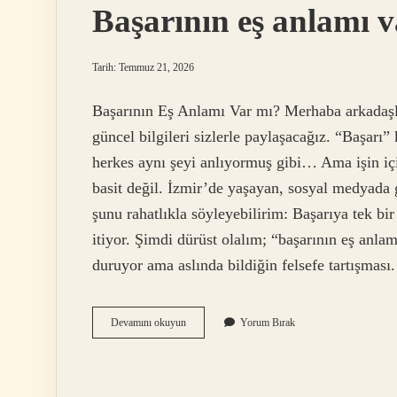
Başarının eş anlamı v
Tarih: Temmuz 21, 2026
Başarının Eş Anlamı Var mı? Merhaba arkadaşlar
güncel bilgileri sizlerle paylaşacağız. “Başarı
herkes aynı şeyi anlıyormuş gibi… Ama işin iç
basit değil. İzmir’de yaşayan, sosyal medyada g
şunu rahatlıkla söyleyebilirim: Başarıya tek bi
itiyor. Şimdi dürüst olalım; “başarının eş anlam
duruyor ama aslında bildiğin felsefe tartışmas
Başarının
Devamını okuyun
Yorum Bırak
eş
anlamı
var
mı