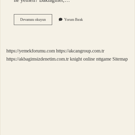
ne yemeli? Baklagiller,…
Hangi
Devamını okuyun
Yorum Bırak
Sebzelerde
Asit
Vardır
https://yemekforumu.com
https://akcangroup.com.tr
https://akbagimsizdenetim.com.tr
knight online
nttgame
Sitemap