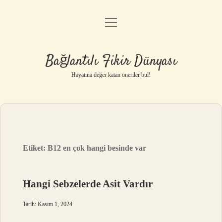
menüyü
Anasayfa
aç
Gizlilik Politikası
Bağlantılı Fikir Dünyası
Yasal Uyarı
Hayatına değer katan öneriler bul!
Hakkımızda
Etiket:
B12 en çok hangi besinde var
Hangi Sebzelerde Asit Vardır
Tarih: Kasım 1, 2024