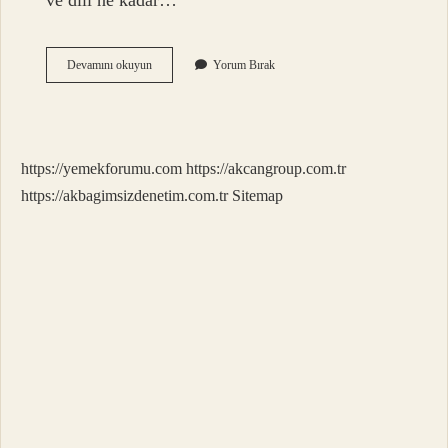
ve dili ne kadar…
Ispanyolca
Devamını okuyun
Yorum Bırak
Unutuş
Ne
Demek
https://yemekforumu.com
https://akcangroup.com.tr
https://akbagimsizdenetim.com.tr
Sitemap