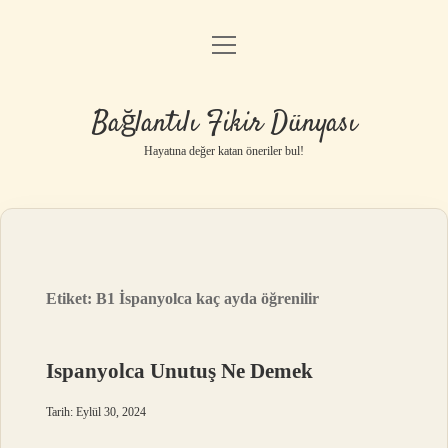
menüyü
Anasayfa
aç
Gizlilik Politikası
Bağlantılı Fikir Dünyası
Yasal Uyarı
Hayatına değer katan öneriler bul!
Hakkımızda
Etiket:
B1 İspanyolca kaç ayda öğrenilir
Ispanyolca Unutuş Ne Demek
Tarih: Eylül 30, 2024