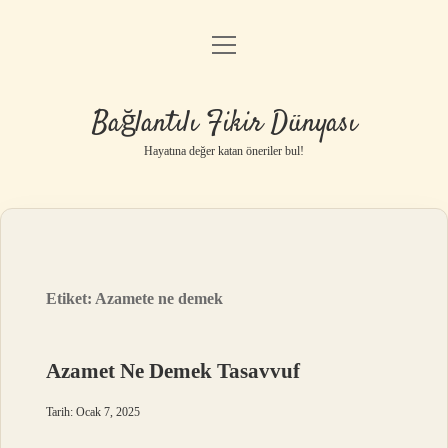
menüyü
Anasayfa
aç
Gizlilik Politikası
Bağlantılı Fikir Dünyası
Yasal Uyarı
Hayatına değer katan öneriler bul!
Hakkımızda
Etiket:
Azamete ne demek
Azamet Ne Demek Tasavvuf
Tarih: Ocak 7, 2025