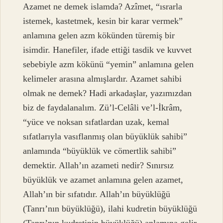
Azamet ne demek islamda? Azîmet, “ısrarla
istemek, kastetmek, kesin bir karar vermek”
anlamına gelen azm kökünden türemiş bir
isimdir. Hanefiler, ifade ettiği tasdik ve kuvvet
sebebiyle azm kökünü “yemin” anlamına gelen
kelimeler arasına almışlardır. Azamet sahibi
olmak ne demek? Hadi arkadaşlar, yazımızdan
biz de faydalanalım. Zü’l-Celâli ve’l-İkrâm,
“yüce ve noksan sıfatlardan uzak, kemal
sıfatlarıyla vasıflanmış olan büyüklük sahibi”
anlamında “büyüklük ve cömertlik sahibi”
demektir. Allah’ın azameti nedir? Sınırsız
büyüklük ve azamet anlamına gelen azamet,
Allah’ın bir sıfatıdır. Allah’ın büyüklüğü
(Tanrı’nın büyüklüğü), ilahi kudretin büyüklüğü