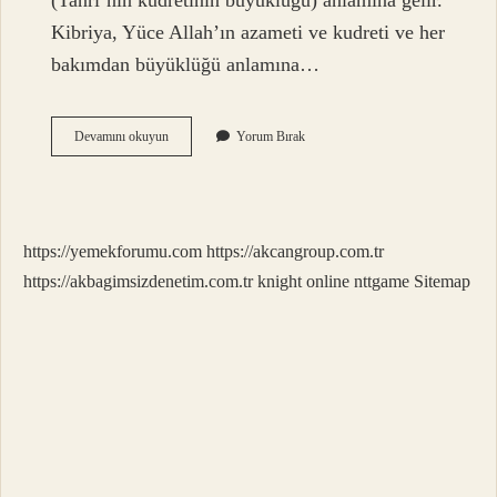
(Tanrı’nın kudretinin büyüklüğü) anlamına gelir.
Kibriya, Yüce Allah’ın azameti ve kudreti ve her
bakımdan büyüklüğü anlamına…
Azamet
Devamını okuyun
Yorum Bırak
Ne
Demek
Tasavvuf
https://yemekforumu.com
https://akcangroup.com.tr
https://akbagimsizdenetim.com.tr
knight online
nttgame
Sitemap