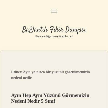
menüyü
Anasayfa
aç
Gizlilik Politikası
Bağlantılı Fikir Dünyası
Yasal Uyarı
Hayatına değer katan öneriler bul!
Hakkımızda
Etiket:
Ayın yalnızca bir yüzünü görebilmemizin
nedeni nedir
Ayın Hep Aynı Yüzünü Görmemizin
Nedeni Nedir 5 Sınıf