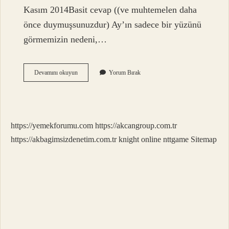
Kasım 2014Basit cevap ((ve muhtemelen daha
önce duymuşsunuzdur) Ay’ın sadece bir yüzünü
görmemizin nedeni,…
Ayın
Devamını okuyun
Yorum Bırak
Hep
Aynı
Yüzünü
Görmemizin
Nedeni
https://yemekforumu.com
https://akcangroup.com.tr
Nedir
5
https://akbagimsizdenetim.com.tr
knight online
nttgame
Sitemap
Sınıf