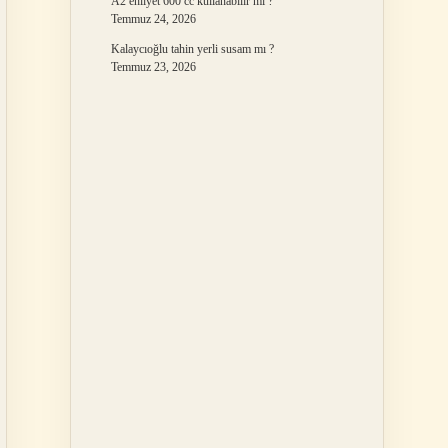
A2 ehliyet 600 cc kullanabilir mi ?
Temmuz 24, 2026
Kalaycıoğlu tahin yerli susam mı ?
Temmuz 23, 2026