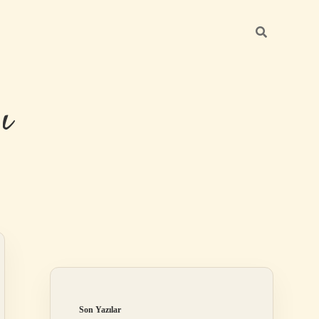
ı
Sidebar
betexper güncel
Son Yazılar