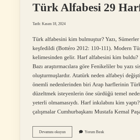
Türk Alfabesi 29 Ha
Tarih: Kasım 18, 2024
Türk alfabesini kim bulmuştur? Yazı, Sümerl
keşfedildi (Bottéro 2012: 110-111). Modern Tür
kelimesinden gelir. Harf alfabesini kim buldu?
Bazı araştırmacılara göre Fenikeliler bu yazı si
oluşturmuşlardır. Atatürk neden alfabeyi değiş
önemli nedenlerinden biri Arap harflerinin Tür
düzeltmek isteyenlerin öne sürdüğü temel neden
yeterli olmamasıydı. Harf inkılabını kim yapt
çalışmalar Cumhurbaşkanı Mustafa Kemal Paşa
Türk
Devamını okuyun
Yorum Bırak
Alfabesi