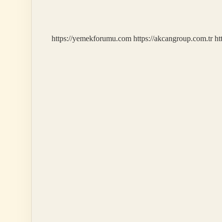
29
Harf
Kim
Buldu
https://yemekforumu.com
https://akcangroup.com.tr
ht