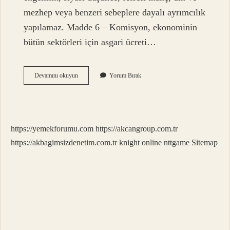
mezhep veya benzeri sebeplere dayalı ayrımcılık
yapılamaz. Madde 6 – Komisyon, ekonominin
bütün sektörleri için asgari ücreti…
Asgari
Devamını okuyun
Yorum Bırak
Ücret
Kaç
Kişilik
Aile
Için
https://yemekforumu.com
https://akcangroup.com.tr
Belirlenir
https://akbagimsizdenetim.com.tr
knight online
nttgame
Sitemap