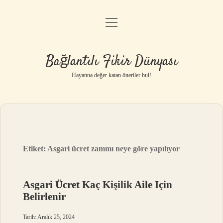
menüyü
Anasayfa
aç
Gizlilik Politikası
Bağlantılı Fikir Dünyası
Yasal Uyarı
Hayatına değer katan öneriler bul!
Hakkımızda
Etiket:
Asgari ücret zammı neye göre yapılıyor
Asgari Ücret Kaç Kişilik Aile Için
Belirlenir
Tarih: Aralık 25, 2024