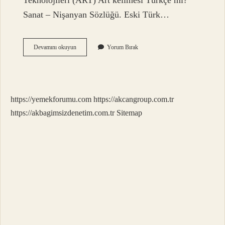
Teknolojileri (ART) Art kelimesi Türkçe mi?
Sanat – Nişanyan Sözlüğü. Eski Türk…
Art
Devamını okuyun
Yorum Bırak
Ingilizcesi
Ne
https://yemekforumu.com
https://akcangroup.com.tr
https://akbagimsizdenetim.com.tr
Sitemap