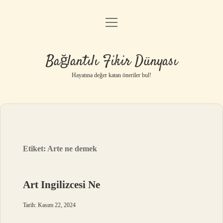
menüyü
Anasayfa
aç
Gizlilik Politikası
Bağlantılı Fikir Dünyası
Yasal Uyarı
Hayatına değer katan öneriler bul!
Hakkımızda
Etiket:
Arte ne demek
Art Ingilizcesi Ne
Tarih: Kasım 22, 2024