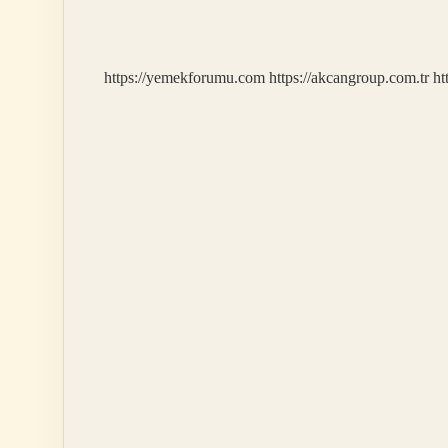
Yasağı
Hangi
Haklardandır
https://yemekforumu.com
https://akcangroup.com.tr
ht