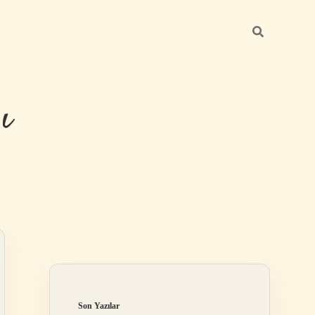
ı
Sidebar
betexper güncel 
Son Yazılar