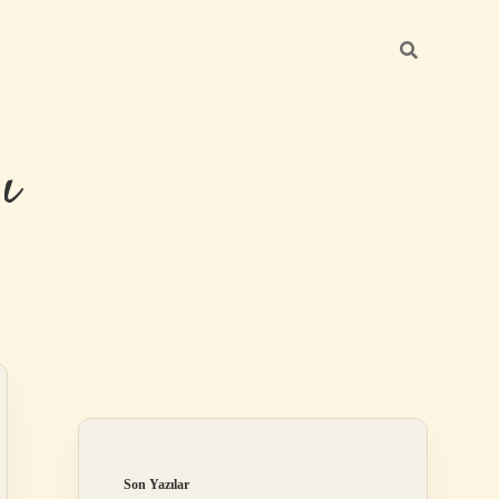
ı
Sidebar
betexper günc
Son Yazılar