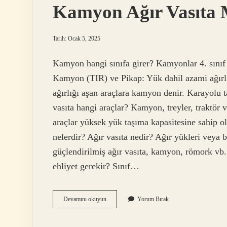
Kamyon Ağır Vasıta 
Tarih: Ocak 5, 2025
Kamyon hangi sınıfa girer? Kamyonlar 4. sınıf a
Kamyon (TIR) ​​ve Pikap: Yük dahil azami ağırl
ağırlığı aşan araçlara kamyon denir. Karayolu t
vasıta hangi araçlar? Kamyon, treyler, traktör ve 
araçlar yüksek yük taşıma kapasitesine sahip ola
nelerdir? Ağır vasıta nedir? Ağır yükleri veya 
güçlendirilmiş ağır vasıta, kamyon, römork vb.
ehliyet gerekir? Sınıf…
Kamyon
Devamını okuyun
Yorum Bırak
Ağır
Vasıta
Mıdır