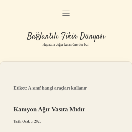
menüyü
Anasayfa
aç
Gizlilik Politikası
Bağlantılı Fikir Dünyası
Yasal Uyarı
Hayatına değer katan öneriler bul!
Hakkımızda
Etiket:
A sınıf hangi araçları kullanır
Kamyon Ağır Vasıta Mıdır
Tarih: Ocak 5, 2025