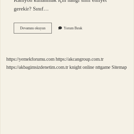
Kamyon kullanmak için hangi sınıf ehliyet
gerekir? Sınıf…
Kamyon
Devamını okuyun
Yorum Bırak
Ağır
Vasıta
Mıdır
https://yemekforumu.com
https://akcangroup.com.tr
https://akbagimsizdenetim.com.tr
knight online
nttgame
Sitemap