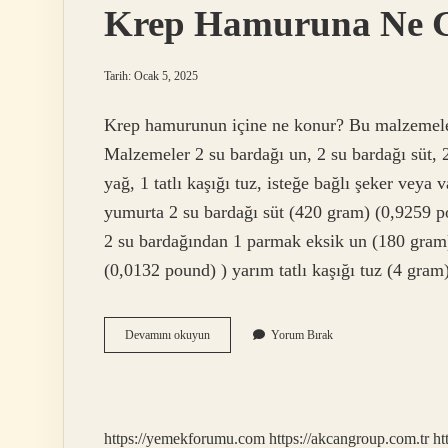
Krep Hamuruna Ne G
Tarih: Ocak 5, 2025
Krep hamurunun içine ne konur? Bu malzemeler v
Malzemeler 2 su bardağı un, 2 su bardağı süt, 2
yağ, 1 tatlı kaşığı tuz, isteğe bağlı şeker veya
yumurta 2 su bardağı süt (420 gram) (0,9259 p
2 su bardağından 1 parmak eksik un (180 gram)
(0,0132 pound) ) yarım tatlı kaşığı tuz (4 gra
Krep
Devamını okuyun
Yorum Bırak
Hamuruna
Ne
Girer
https://yemekforumu.com
https://akcangroup.com.tr
ht