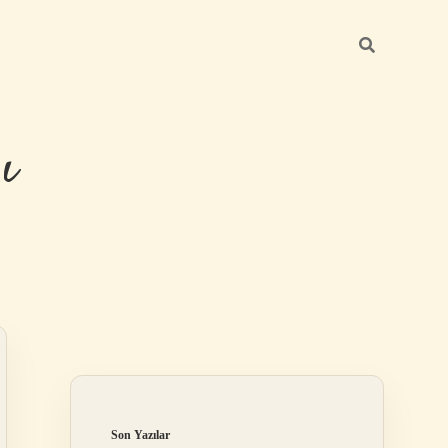
ı
Sidebar
betexper gü
Son Yazılar