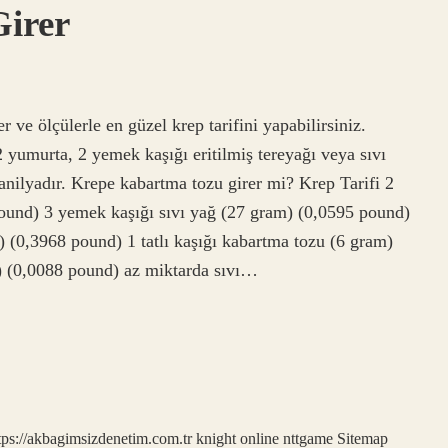
irer
e ölçülerle en güzel krep tarifini yapabilirsiniz.
 yumurta, 2 yemek kaşığı eritilmiş tereyağı veya sıvı
 vanilyadır. Krepe kabartma tozu girer mi? Krep Tarifi 2
ound) 3 yemek kaşığı sıvı yağ (27 gram) (0,0595 pound)
 (0,3968 pound) 1 tatlı kaşığı kabartma tozu (6 gram)
m) (0,0088 pound) az miktarda sıvı…
tps://akbagimsizdenetim.com.tr
knight online
nttgame
Sitemap