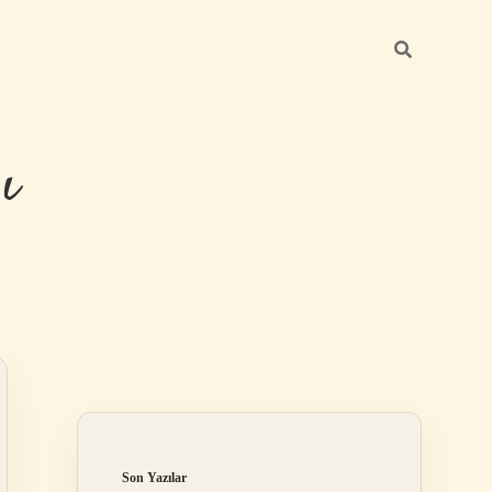
ı
Sidebar
betexper güncel
Son Yazılar