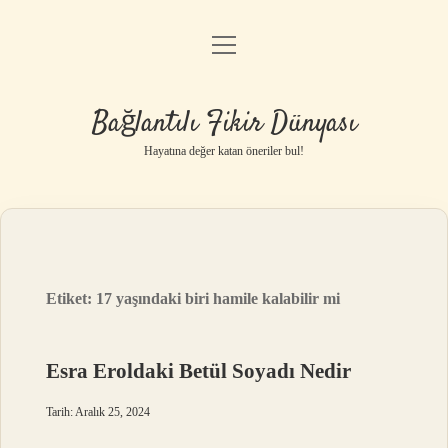
menüyü
Anasayfa
aç
Gizlilik Politikası
Bağlantılı Fikir Dünyası
Yasal Uyarı
Hayatına değer katan öneriler bul!
Hakkımızda
Etiket:
17 yaşındaki biri hamile kalabilir mi
Esra Eroldaki Betül Soyadı Nedir
Tarih: Aralık 25, 2024