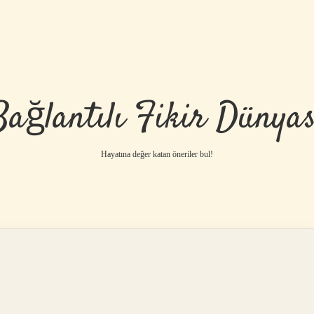
Bağlantılı Fikir Dünyas
Hayatına değer katan öneriler bul!