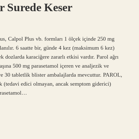
r Surede Keser
lus, Calpol Plus vb. formları 1 ölçek içinde 250 mg
llanılır. 6 saatte bir, günde 4 kez (maksimum 6 kez)
k dozlarda karaciğere zararlı etkisi vardır. Parol ağrı
başına 500 mg parasetamol içeren ve analjezik ve
 ve 30 tabletlik blister ambalajlarda mevcuttur. PAROL,
tik (tedavi edici olmayan, ancak semptom giderici)
 Parasetamol…