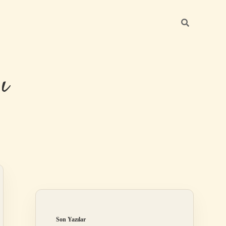
ı
Sidebar
betexper gün
Son Yazılar