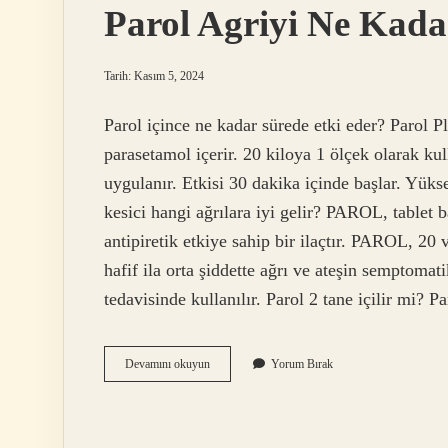
Parol Agriyi Ne Kada
Tarih: Kasım 5, 2024
Parol içince ne kadar sürede etki eder? Parol P
parasetamol içerir. 20 kiloya 1 ölçek olarak ku
uygulanır. Etkisi 30 dakika içinde başlar. Yükse
kesici hangi ağrılara iyi gelir? PAROL, tablet 
antipiretik etkiye sahip bir ilaçtır. PAROL, 20
hafif ila orta şiddette ağrı ve ateşin semptoma
tedavisinde kullanılır. Parol 2 tane içilir mi?
Parol
Devamını okuyun
Yorum Bırak
Agriyi
Ne
Kadar
Surede