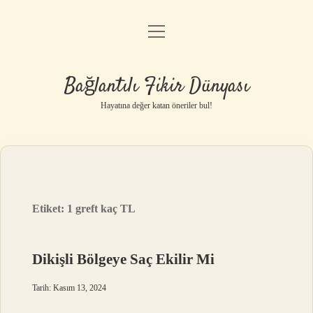
menüyü
Anasayfa
aç
Gizlilik Politikası
Bağlantılı Fikir Dünyası
Yasal Uyarı
Hayatına değer katan öneriler bul!
Hakkımızda
Etiket:
1 greft kaç TL
Dikişli Bölgeye Saç Ekilir Mi
Tarih: Kasım 13, 2024