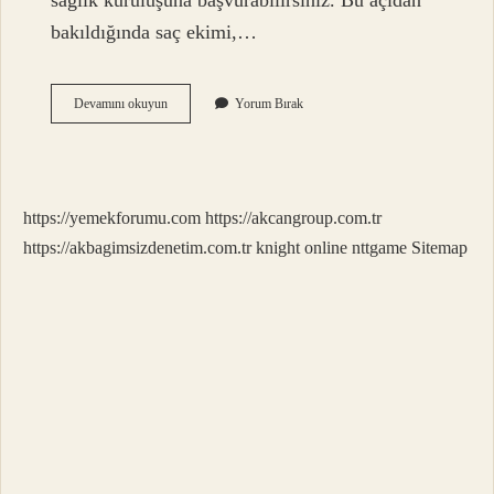
sağlık kuruluşuna başvurabilirsiniz. Bu açıdan
bakıldığında saç ekimi,…
Dikişli
Devamını okuyun
Yorum Bırak
Bölgeye
Saç
Ekilir
Mi
https://yemekforumu.com
https://akcangroup.com.tr
https://akbagimsizdenetim.com.tr
knight online
nttgame
Sitemap